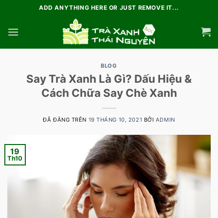
Chuyển
ADD ANYTHING HERE OR JUST REMOVE IT...
đến
nội
dung
BLOG
Say Trà Xanh Là Gì? Dấu Hiệu &
Cách Chữa Say Chè Xanh
ĐÃ ĐĂNG TRÊN
19 THÁNG 10, 2021
BỞI
ADMIN
19
Th10