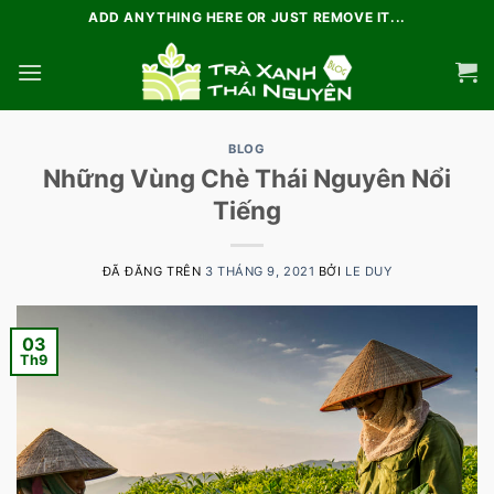
Chuyển
ADD ANYTHING HERE OR JUST REMOVE IT...
đến
nội
dung
BLOG
Những Vùng Chè Thái Nguyên Nổi
Tiếng
ĐÃ ĐĂNG TRÊN
3 THÁNG 9, 2021
BỞI
LE DUY
03
Th9