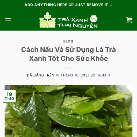
Chuyển
ADD ANYTHING HERE OR JUST REMOVE IT...
đến
nội
dung
BLOG
Cách Nấu Và Sử Dụng Lá Trà
Xanh Tốt Cho Sức Khỏe
ĐÃ ĐĂNG TRÊN
19 THÁNG 10, 2021
BỞI
ADMIN
19
Th10