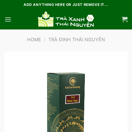
Chuyển
ADD ANYTHING HERE OR JUST REMOVE IT...
đến
nội
dung
HOME
/
TRÀ ĐINH THÁI NGUYÊN